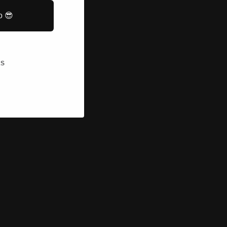
o 😎
KS