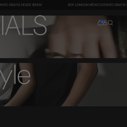
 $999
/
BOY LONDON MÉXICO
/
ENVÍO GRATIS DESDE $999
/
IALS
0
yle